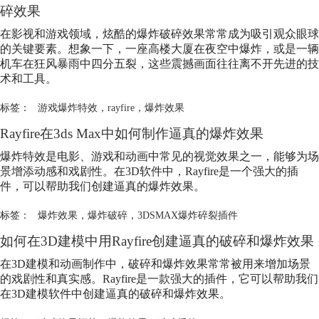
碎效果
在影视和游戏领域，炫酷的爆炸破碎效果常常成为吸引观众眼球
的关键要素。想象一下，一座高楼大厦在夜空中爆炸，或是一辆
机车在狂风暴雨中四分五裂，这些震撼画面往往离不开先进的技
术和工具。
标签：
游戏爆炸特效
，
rayfire
，
爆炸效果
Rayfire在3ds Max中如何制作逼真的
爆炸效果
爆炸特效是电影、游戏和动画中常见的视觉效果之一，能够为场
景增添动感和戏剧性。在3D软件中，Rayfire是一个强大的插
件，可以帮助我们创建逼真的
爆炸效果
。
标签：
爆炸效果
，
爆炸破碎
，
3DSMAX爆炸碎裂插件
如何在3D建模中用Rayfire创建逼真的破碎和
爆炸效果
在3D建模和动画制作中，破碎和
爆炸效果
常常被用来增加场景
的戏剧性和真实感。Rayfire是一款强大的插件，它可以帮助我们
在3D建模软件中创建逼真的破碎和
爆炸效果
。