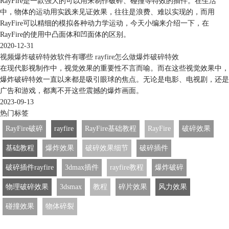
RayFire是一款强大的可以用来制作破碎、碰撞等特效的插件。在生活
中，物体的运动用实践来见证效果，往往是浪费、难以实现的，而用
RayFire可以精细的模拟各种动力学运动，今天小编来介绍一下，在
RayFire的使用中凸面体和凹面体的区别。
2020-12-31
视频爆炸破碎特效软件有哪些 rayfire怎么做爆炸破碎特效
在现代影视制作中，视觉效果的重要性不言而喻。而在这些视觉效果中，
爆炸破碎特效一直以来都是吸引眼球的焦点。无论是电影、电视剧，还是
广告和游戏，都离不开这些震撼的爆炸画面。
2023-09-13
热门标签
RayFire破碎
rayfire
RayFire基础教程
RayFire
破碎效果
基础教程
爆炸效果
破碎效果细节
破碎插件
破碎插件rayfire
3dmax插件
rayfire教程
爆炸破碎
物理破碎效果
3dsmax
教程
碎片效果
风力效果
碰撞效果
物体碎裂