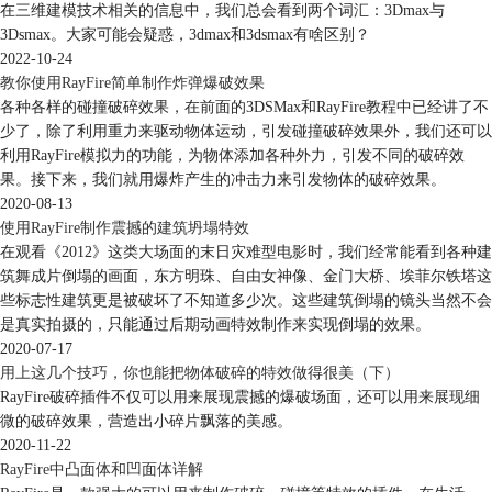
在三维建模技术相关的信息中，我们总会看到两个词汇：3Dmax与
3Dsmax。大家可能会疑惑，3dmax和3dsmax有啥区别？
2022-10-24
教你使用RayFire简单制作炸弹爆破效果
各种各样的碰撞破碎效果，在前面的3DSMax和RayFire教程中已经讲了不
少了，除了利用重力来驱动物体运动，引发碰撞破碎效果外，我们还可以
利用RayFire模拟力的功能，为物体添加各种外力，引发不同的破碎效
果。接下来，我们就用爆炸产生的冲击力来引发物体的破碎效果。
2020-08-13
使用RayFire制作震撼的建筑坍塌特效
在观看《2012》这类大场面的末日灾难型电影时，我们经常能看到各种建
筑舞成片倒塌的画面，东方明珠、自由女神像、金门大桥、埃菲尔铁塔这
些标志性建筑更是被破坏了不知道多少次。这些建筑倒塌的镜头当然不会
是真实拍摄的，只能通过后期动画特效制作来实现倒塌的效果。
2020-07-17
用上这几个技巧，你也能把物体破碎的特效做得很美（下）
RayFire破碎插件不仅可以用来展现震撼的爆破场面，还可以用来展现细
微的破碎效果，营造出小碎片飘落的美感。
2020-11-22
RayFire中凸面体和凹面体详解