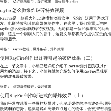
标签：
破碎效果细节
，
爆炸效果
，
破碎插件rayfire
rayfire怎么做爆炸破碎特效视频
RayFire是一款强大的3D建模和动画软件，它被广泛用于游戏开
发、电影特效和其他多媒体制作中。在这里，我们将重点讲解
rayfire怎么做爆炸破碎特效视频。无论你是一位经验丰富的动画
师，还是一个刚刚入门的新手，这篇文章都将为你提供宝贵的指
导和启示。
标签：
rayfire教程
，
爆炸破碎
，
爆炸效果
使用RayFire创作出炸弹引起的破碎效果（二）
在上一节文章中，小编已经详细介绍了RayFire爆炸图形及其作
用力的添加，接下来，小编将继续介绍如何使用RayFire呈现更
好的炸弹爆破效果。
标签：
炸弹爆炸破碎
，
爆炸效果
使用RayFire制作渐进式的
爆炸效果
（上）
我们平常在观看一些爆炸场景时，会发现爆炸的冲击波会呈现慢
慢减弱的态势，也就是说距离爆炸点越近的物体，会被摧毁得越