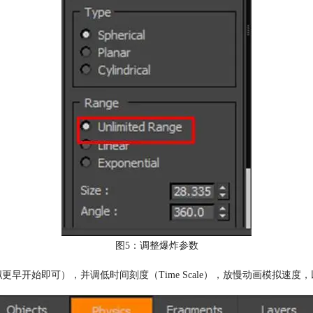
图5：调整爆炸参数
拟更早开始即可），并调低时间刻度（Time Scale），放慢动画模拟速