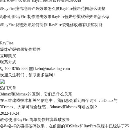
#
体素是什么意思 RayFire体素破碎效果怎么做
#
RayFire撞击地面碎裂效果怎么做RayFire撞击范围怎么调整
#
如何用RayFire制作撞击效果RayFire撞击桥梁破碎效果怎么做
图3：添加部分碎片为休眠对象
#
RayFire裂缝效果如何制作 RayFire裂缝修改器有哪些功能
二、 添加RayFire炸弹工具（RF_Bmb）
完成碎片状态的设置后，如图4所示，可以打开RayFire工具组，选择
RayFire炸弹工具（RF_Bmb），在物体的小碎片旁边创建一个炸弹，并在
RayFire
炸弹的影响范围（Range）设置中，将其范围设置为无限制（Unlimited
爆炸碎裂效果制作插件
立即购买
Range），这样用户就无需测量炸弹到物体的距离。
联系方式
一般情况下，当炸弹附近只有一个物体时可设置为无限制范围，但当有两
400-8765-888
kefu@makeding.com
个或以上物体时，用户需要考虑爆炸效果是否需要同时影响到两个物体，
欢迎关注我们，领取更多福利！
如果只是希望影响到其中一个目标物体时，就要为目标影响物体设置准确
的影响范围。
热门文章
3dmax和3dsmax的区别，它们是什么关系
在三维建模技术相关的信息中，我们总会看到两个词汇：3Dmax与
3Dsmax。大家可能会疑惑，3dmax和3dsmax有啥区别？
2022-10-24
教你使用RayFire简单制作炸弹爆破效果
各种各样的碰撞破碎效果，在前面的3DSMax和RayFire教程中已经讲了不