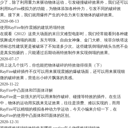
少了，除了利用重力来驱动物体运动，引发碰撞破碎效果外，我们还可以
利用RayFire模拟力的功能，为物体添加各种外力，引发不同的破碎效
图4：添加RayFire炸弹
果。接下来，我们就用爆炸产生的冲击力来引发物体的破碎效果。
2020-08-13
然后，如图5所示，打开RayFire物理学面板，在其模拟选项（Simulation
使用RayFire制作震撼的建筑坍塌特效
Properties）中将炸弹添加为RayFire模拟力。
在观看《2012》这类大场面的末日灾难型电影时，我们经常能看到各种建
筑舞成片倒塌的画面，东方明珠、自由女神像、金门大桥、埃菲尔铁塔这
些标志性建筑更是被破坏了不知道多少次。这些建筑倒塌的镜头当然不会
是真实拍摄的，只能通过后期动画特效制作来实现倒塌的效果。
2020-07-17
图5：添加炸弹为RayFire模拟力
用上这几个技巧，你也能把物体破碎的特效做得很美（下）
RayFire破碎插件不仅可以用来展现震撼的爆破场面，还可以用来展现细
最后，就可以单击RayFire预览按钮，预览动画效果。由于炸弹爆破的速
微的破碎效果，营造出小碎片飘落的美感。
度比较快，为了更好地观察动画效果，可以在RayFire的物理学选项（位
2020-11-22
于物理学面板中）中，将时间刻度（Time Scale）值调低，以实现慢速预
RayFire中凸面体和凹面体详解
览的效果。
RayFire是一款强大的可以用来制作破碎、碰撞等特效的插件。在生活
可以看到，动画开始后，由于炸弹的影响，物体的细小碎片突然就飘落
中，物体的运动用实践来见证效果，往往是浪费、难以实现的，而用
了。
RayFire可以精细的模拟各种动力学运动，今天小编来介绍一下，在
RayFire的使用中凸面体和凹面体的区别。
2020-12-31