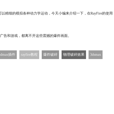
可以精细的模拟各种动力学运动，今天小编来介绍一下，在RayFire的使用
广告和游戏，都离不开这些震撼的爆炸画面。
3dmax插件
rayfire教程
爆炸破碎
物理破碎效果
3dsmax