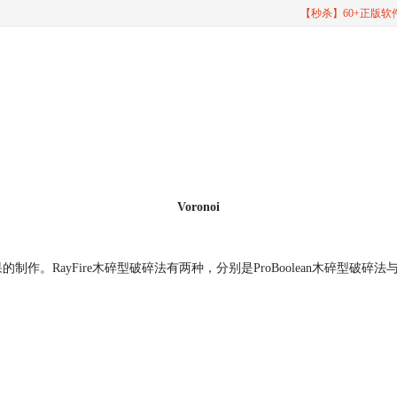
【秒杀】60+正版
Voronoi
作。RayFire木碎型破碎法有两种，分别是ProBoolean木碎型破碎法