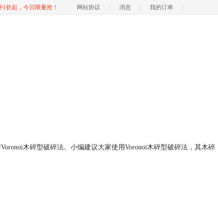
软件1折起，今日限量抢！
网站协议
消息
我的订单
与
Voronoi
木碎型破碎法。小编建议大家使用
Voronoi
木碎型破碎法，其木碎