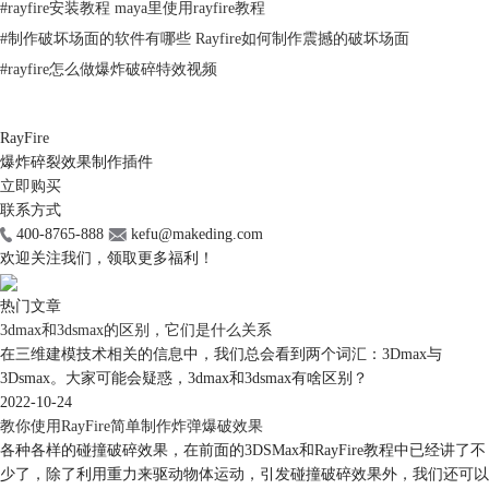
#
rayfire安装教程 maya里使用rayfire教程
#
制作破坏场面的软件有哪些 Rayfire如何制作震撼的破坏场面
#
rayfire怎么做爆炸破碎特效视频
图3：完成破碎效果的清除
二、 清除多个图形的破碎效果
RayFire
但如果是存在着多个图形的场景下，使用删除选项会显得有点繁琐。因为
爆炸碎裂效果制作插件
删除选项仅能按照添加的顺序逐次清除，如果用户只是希望清除某个图形
立即购买
的破碎效果，就要同时清除在这个图形之后添加的破碎效果才能达到预期
联系方式
的清除效果。
400-8765-888
kefu@makeding.com
欢迎关注我们，领取更多福利！
热门文章
3dmax和3dsmax的区别，它们是什么关系
在三维建模技术相关的信息中，我们总会看到两个词汇：3Dmax与
3Dsmax。大家可能会疑惑，3dmax和3dsmax有啥区别？
2022-10-24
教你使用RayFire简单制作炸弹爆破效果
各种各样的碰撞破碎效果，在前面的3DSMax和RayFire教程中已经讲了不
少了，除了利用重力来驱动物体运动，引发碰撞破碎效果外，我们还可以