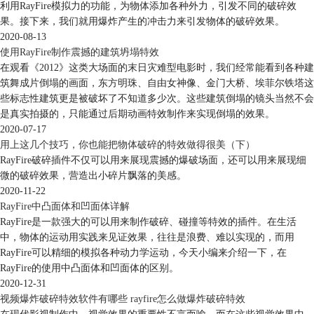
利用RayFire模拟力的功能，为物体添加各种外力，引发不同的破碎效
果。接下来，我们就用爆炸产生的冲击力来引发物体的破碎效果。
2020-08-13
使用RayFire制作震撼的建筑坍塌特效
图4：添加了破碎效果的多个图形
在观看《2012》这类大场面的末日灾难型电影时，我们经常能看到各种建
对于这种多图形的场景，如图5所示，用户可以选择使用RayFire的交互层
筑舞成片倒塌的画面，东方明珠、自由女神像、金门大桥、埃菲尔铁塔这
管理器进行目标图形的破碎效果清除。
些标志性建筑更是被破坏了不知道多少次。这些建筑倒塌的镜头当然不会
是真实拍摄的，只能通过后期动画特效制作来实现倒塌的效果。
2020-07-17
用上这几个技巧，你也能把物体破碎的特效做得很美（下）
RayFire破碎插件不仅可以用来展现震撼的爆破场面，还可以用来展现细
微的破碎效果，营造出小碎片飘落的美感。
2020-11-22
RayFire中凸面体和凹面体详解
RayFire是一款强大的可以用来制作破碎、碰撞等特效的插件。在生活
中，物体的运动用实践来见证效果，往往是浪费、难以实现的，而用
RayFire可以精细的模拟各种动力学运动，今天小编来介绍一下，在
RayFire的使用中凸面体和凹面体的区别。
2020-12-31
视频爆炸破碎特效软件有哪些 rayfire怎么做爆炸破碎特效