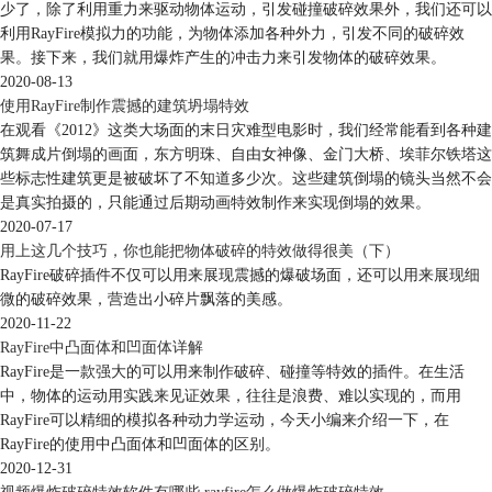
少了，除了利用重力来驱动物体运动，引发碰撞破碎效果外，我们还可以
利用RayFire模拟力的功能，为物体添加各种外力，引发不同的破碎效
果。接下来，我们就用爆炸产生的冲击力来引发物体的破碎效果。
2020-08-13
使用RayFire制作震撼的建筑坍塌特效
在观看《2012》这类大场面的末日灾难型电影时，我们经常能看到各种建
图4：使用命令选择集选取
筑舞成片倒塌的画面，东方明珠、自由女神像、金门大桥、埃菲尔铁塔这
些标志性建筑更是被破坏了不知道多少次。这些建筑倒塌的镜头当然不会
精细化选取碎片
是真实拍摄的，只能通过后期动画特效制作来实现倒塌的效果。
最后，对于精细化碎片的选取，用户可以直接单击目标破碎物体中的一块
2020-07-17
或多块碎片，实现快速的选取与移动。
用上这几个技巧，你也能把物体破碎的特效做得很美（下）
一般情况下，用户需要使用鼠标光标选取法或3DS Max命令选择集选取法
RayFire破碎插件不仅可以用来展现震撼的爆破场面，还可以用来展现细
来选取整个目标物体，获得其整体碎片分布，然后才能进行碎片的精细化
微的破碎效果，营造出小碎片飘落的美感。
选取。
2020-11-22
RayFire中凸面体和凹面体详解
RayFire是一款强大的可以用来制作破碎、碰撞等特效的插件。在生活
中，物体的运动用实践来见证效果，往往是浪费、难以实现的，而用
RayFire可以精细的模拟各种动力学运动，今天小编来介绍一下，在
RayFire的使用中凸面体和凹面体的区别。
2020-12-31