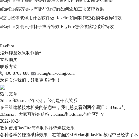
#
RayFire撞击地面碎裂效果怎么做RayFire撞击范围怎么调整
#
RayFire破碎类型有哪些RayFire如何添加二次破碎效果
#
空心物体破碎用什么软件做 RayFire如何制作空心物体破碎特效
图3：完成碎片的选取
#
RayFire如何制作杯子摔碎特效 RayFire怎么做落地破碎特效
3DS Max命令选择集选取法
除了使用鼠标光标选取法，用户还可以使用3DS Max的命令选择集来选取
RayFire制作的碎片。如图4所示，当目标长方体完成了破碎效果的添加
RayFire
后，3DS Max右上角的命令选择集中就会出现一个长方体碎片的集合名，
爆炸碎裂效果制作插件
用户只要选中这个集合名，就可以实现快速选取目标长方体碎片的目的。
立即购买
当然，如果RayFire创建了N个图形的破碎效果，该命令选择集也会相对应
联系方式
400-8765-888
kefu@makeding.com
地出现N个图形碎片的集合名。
欢迎关注我们，领取更多福利！
热门文章
3dmax和3dsmax的区别，它们是什么关系
在三维建模技术相关的信息中，我们总会看到两个词汇：3Dmax与
3Dsmax。大家可能会疑惑，3dmax和3dsmax有啥区别？
2022-10-24
教你使用RayFire简单制作炸弹爆破效果
各种各样的碰撞破碎效果，在前面的3DSMax和RayFire教程中已经讲了不