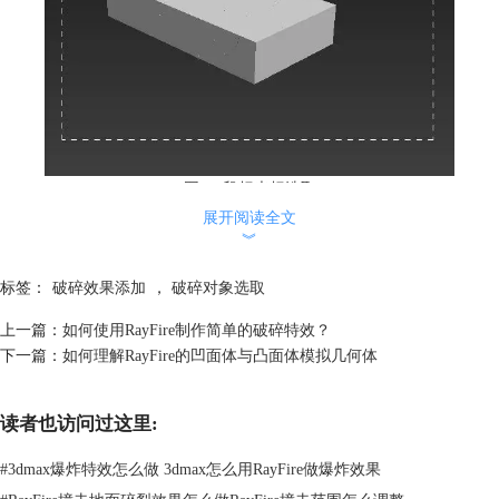
图2：鼠标光标选取
展开阅读全文
如图3所示，通过鼠标光标的框选，小编已经将长方体的所有碎片对象都
︾
选取完毕。用户如果只是希望选取一部分碎片，比如右下角的碎片，也可
以只框选右下角的碎片范围，从而达到只选取右下角碎片的效果。
标签：
破碎效果添加
，
破碎对象选取
上一篇：
如何使用RayFire制作简单的破碎特效？
下一篇：
如何理解RayFire的凹面体与凸面体模拟几何体
读者也访问过这里:
#
3dmax爆炸特效怎么做 3dmax怎么用RayFire做爆炸效果