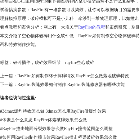
搞明白在C4D里用RayFire制作那些碎碎的空心模型虽然不是什么复杂
试着搞搞参数：RayFire有一堆参数可以捣鼓，让你可以根据项目的
理解模拟原理：破碎模拟可不是小儿科，牵涉到一堆物理原理，比如撞击和
看点教程和案例分析：网上有一大堆关于
RayFire的教程
和案例研究，别
本文介绍了空心物体破碎用什么软件做，RayFire如何制作空心物体破
画和特效制作技能。
标签：
破碎插件
，
破碎效果细节
，
rayfire空心破碎
上一篇：
RayFire如何制作杯子摔碎特效 RayFire怎么做落地破碎特效
下一篇：
RayFire裂缝效果如何制作 RayFire裂缝修改器有哪些功能
读者也访问过这里:
#
3dmax爆炸特效怎么做 3dmax怎么用RayFire做爆炸效果
#
体素是什么意思 RayFire体素破碎效果怎么做
#
RayFire撞击地面碎裂效果怎么做RayFire撞击范围怎么调整
#
如何用RayFire制作撞击效果RayFire撞击桥梁破碎效果怎么做