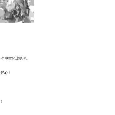
爆一个中空的玻璃球。
以轻心！
！