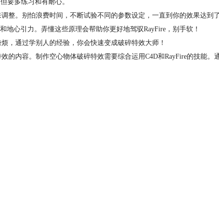
事，但要多练习和有耐心。
需要来调整。别怕浪费时间，不断试验不同的参数设定，一直到你的效果达到
地心引力。弄懂这些原理会帮助你更好地驾驭RayFire，别手软！
嫌烦，通过学别人的经验，你会快速变成破碎特效大师！
碎特效的内容。制作空心物体破碎特效需要综合运用C4D和RayFire的