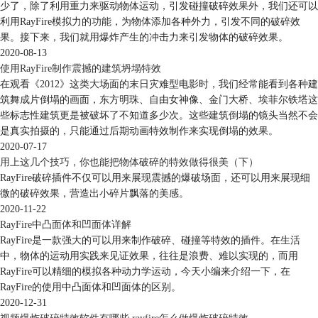
少了，除了利用重力来驱动物体运动，引发碰撞破碎效果外，我们还可以
利用RayFire模拟力的功能，为物体添加各种外力，引发不同的破碎效
果。接下来，我们就用爆炸产生的冲击力来引发物体的破碎效果。
2020-08-13
使用RayFire制作震撼的建筑坍塌特效
在观看《2012》这类大场面的末日灾难型电影时，我们经常能看到各种建
筑舞成片倒塌的画面，东方明珠、自由女神像、金门大桥、埃菲尔铁塔这
些标志性建筑更是被破坏了不知道多少次。这些建筑倒塌的镜头当然不会
是真实拍摄的，只能通过后期动画特效制作来实现倒塌的效果。
2020-07-17
图2：定位碰撞点
用上这几个技巧，你也能把物体破碎的特效做得很美（下）
如图3所示，为了更好地调整砖块的数量，我们可以将RayFire 砖块面板中
RayFire破碎插件不仅可以用来展现震撼的爆破场面，还可以用来展现细
微的破碎效果，营造出小碎片飘落的美感。
的砖块量（Brick Size）计数项改为数量（Count）,然后分别在X、Y、Z轴
2020-11-22
填入相应的砖块数量。
RayFire中凸面体和凹面体详解
RayFire是一款强大的可以用来制作破碎、碰撞等特效的插件。在生活
中，物体的运动用实践来见证效果，往往是浪费、难以实现的，而用
RayFire可以精细的模拟各种动力学运动，今天小编来介绍一下，在
RayFire的使用中凸面体和凹面体的区别。
2020-12-31