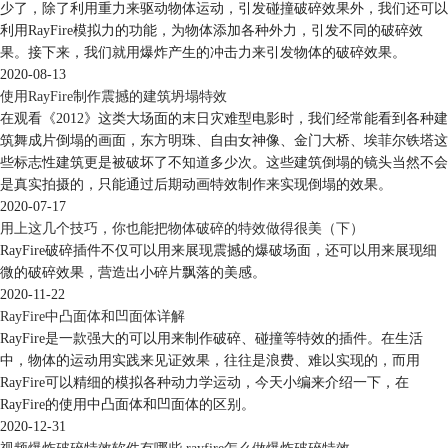
少了，除了利用重力来驱动物体运动，引发碰撞破碎效果外，我们还可以
利用RayFire模拟力的功能，为物体添加各种外力，引发不同的破碎效
果。接下来，我们就用爆炸产生的冲击力来引发物体的破碎效果。
图15 设置外部量为0.5
2020-08-13
设置完毕后，再次为茶壶添加Fragments破碎效果，并进行演示，如图16
使用RayFire制作震撼的建筑坍塌特效
在观看《2012》这类大场面的末日灾难型电影时，我们经常能看到各种建
筑舞成片倒塌的画面，东方明珠、自由女神像、金门大桥、埃菲尔铁塔这
些标志性建筑更是被破坏了不知道多少次。这些建筑倒塌的镜头当然不会
是真实拍摄的，只能通过后期动画特效制作来实现倒塌的效果。
2020-07-17
用上这几个技巧，你也能把物体破碎的特效做得很美（下）
RayFire破碎插件不仅可以用来展现震撼的爆破场面，还可以用来展现细
微的破碎效果，营造出小碎片飘落的美感。
2020-11-22
图16 进行动画模拟
RayFire中凸面体和凹面体详解
演示效果中，茶壶破碎不再是实心物体的破碎效果，而是作为空心物体进
RayFire是一款强大的可以用来制作破碎、碰撞等特效的插件。在生活
行计算并成功破碎，符合日常生活中的要求。
中，物体的运动用实践来见证效果，往往是浪费、难以实现的，而用
二、将茶壶碎片归纳至Sleeping Objects
RayFire可以精细的模拟各种动力学运动，今天小编来介绍一下，在
此时，出现了另外一个问题，我们期望的过程为小球下落触碰茶壶，茶壶
RayFire的使用中凸面体和凹面体的区别。
破碎，而茶壶没有经过小球碰撞便自动破碎了，我们需要将茶壶碎片归纳
2020-12-31
至Sleeping Objects（休眠物体） ，等待球体碰撞，触发茶壶的破碎动