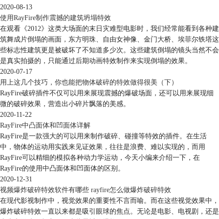
2020-08-13
使用RayFire制作震撼的建筑坍塌特效
在观看《2012》这类大场面的末日灾难型电影时，我们经常能看到各种建
筑舞成片倒塌的画面，东方明珠、自由女神像、金门大桥、埃菲尔铁塔这
些标志性建筑更是被破坏了不知道多少次。这些建筑倒塌的镜头当然不会
是真实拍摄的，只能通过后期动画特效制作来实现倒塌的效果。
2020-07-17
用上这几个技巧，你也能把物体破碎的特效做得很美（下）
RayFire破碎插件不仅可以用来展现震撼的爆破场面，还可以用来展现细
微的破碎效果，营造出小碎片飘落的美感。
2020-11-22
RayFire中凸面体和凹面体详解
RayFire是一款强大的可以用来制作破碎、碰撞等特效的插件。在生活
中，物体的运动用实践来见证效果，往往是浪费、难以实现的，而用
RayFire可以精细的模拟各种动力学运动，今天小编来介绍一下，在
RayFire的使用中凸面体和凹面体的区别。
2020-12-31
视频爆炸破碎特效软件有哪些 rayfire怎么做爆炸破碎特效
在现代影视制作中，视觉效果的重要性不言而喻。而在这些视觉效果中，
爆炸破碎特效一直以来都是吸引眼球的焦点。无论是电影、电视剧，还是