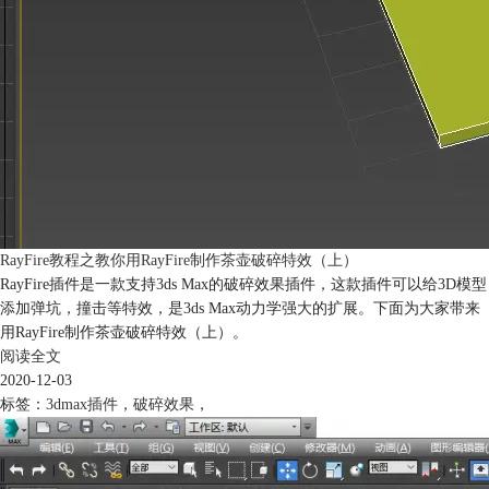
RayFire教程之教你用RayFire制作茶壶破碎特效（上）
RayFire插件是一款支持3ds Max的破碎效果插件，这款插件可以给3D模型
添加弹坑，撞击等特效，是3ds Max动力学强大的扩展。下面为大家带来
用RayFire制作茶壶破碎特效（上）。
阅读全文
2020-12-03
标签：
3dmax插件
，
破碎效果
，