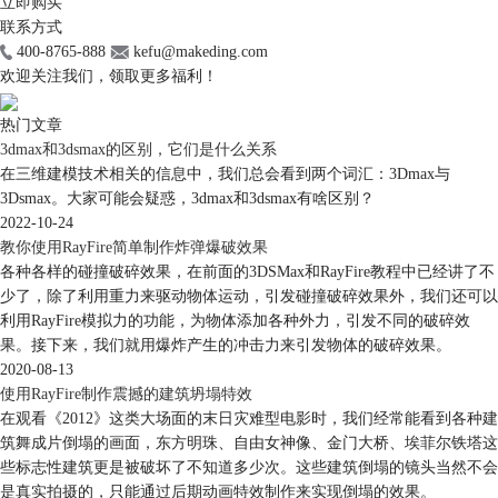
立即购买
联系方式
400-8765-888
kefu@makeding.com
欢迎关注我们，领取更多福利！
热门文章
3dmax和3dsmax的区别，它们是什么关系
在三维建模技术相关的信息中，我们总会看到两个词汇：3Dmax与
3Dsmax。大家可能会疑惑，3dmax和3dsmax有啥区别？
2022-10-24
教你使用RayFire简单制作炸弹爆破效果
各种各样的碰撞破碎效果，在前面的3DSMax和RayFire教程中已经讲了不
少了，除了利用重力来驱动物体运动，引发碰撞破碎效果外，我们还可以
利用RayFire模拟力的功能，为物体添加各种外力，引发不同的破碎效
果。接下来，我们就用爆炸产生的冲击力来引发物体的破碎效果。
2020-08-13
使用RayFire制作震撼的建筑坍塌特效
在观看《2012》这类大场面的末日灾难型电影时，我们经常能看到各种建
筑舞成片倒塌的画面，东方明珠、自由女神像、金门大桥、埃菲尔铁塔这
些标志性建筑更是被破坏了不知道多少次。这些建筑倒塌的镜头当然不会
是真实拍摄的，只能通过后期动画特效制作来实现倒塌的效果。